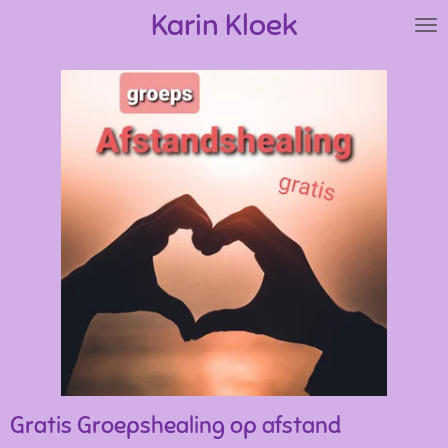
Karin Kloek
Ga
direct
naar
de
hoofdinhoud
Gratis Groepshealing op afstand